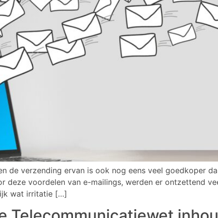
 en de verzending ervan is ook nog eens veel goedkoper da
or deze voordelen van e-mailings, werden er ontzettend v
jk wat irritatie […]
de Telecommunicatiewet inhou